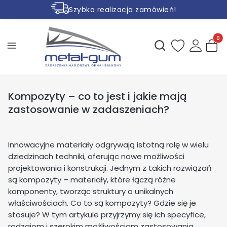
Szybka realizacja zamówień!
Rabaty na wybrane produkty
Produ
Otwórz wyszukiwark
Kompozyty – co to jest i jakie mają
zastosowanie w zadaszeniach?
Innowacyjne materiały odgrywają istotną rolę w wielu
dziedzinach techniki, oferując nowe możliwości
projektowania i konstrukcji. Jednym z takich rozwiązań
są kompozyty – materiały, które łączą różne
komponenty, tworząc struktury o unikalnych
właściwościach. Co to są kompozyty? Gdzie się je
stosuje? W tym artykule przyjrzymy się ich specyfice,
rodzajom i szerokim możliwościom zastosowania,