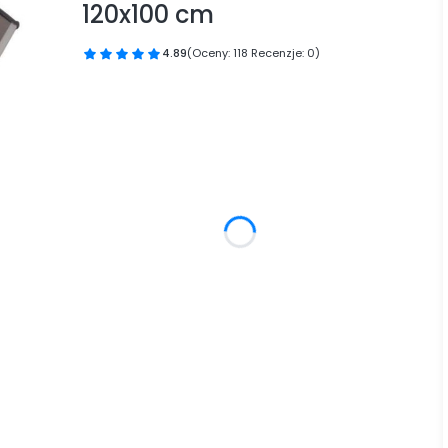
120x100 cm
4.89
(Oceny: 118 Recenzje: 0)
Przejdź do sekcji Opinie
Wybierz wariant produktu:
Poszczególne warianty mogą różnić się ceną
*
Kolor płyty
Brązowy
Bezbarwny
*
Kolor wspornika
Czarny