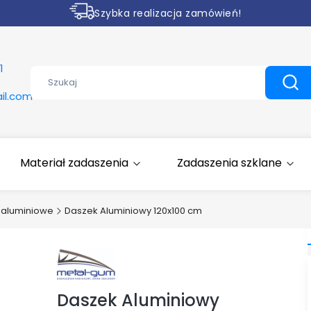
Szybka realizacja zamówień!
Rabaty na wybrane produkty
1
Wyczyść
Szuk
il.com
Materiał zadaszenia
Zadaszenia szklane
a aluminiowe
Daszek Aluminiowy 120x100 cm
Daszek Aluminiowy