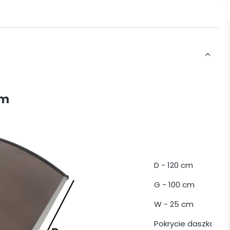
cm
D - 120 cm
G - 100 cm
W - 25 cm
Pokrycie daszka (pł