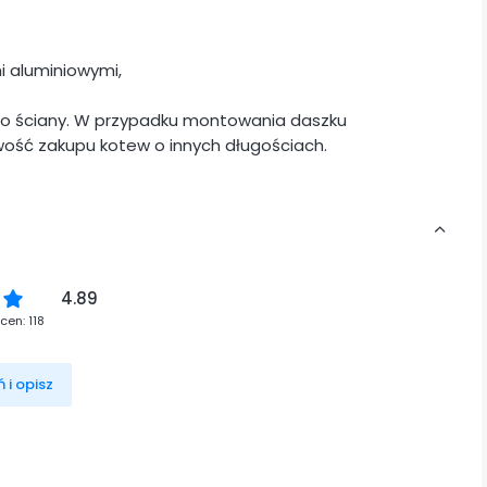
i aluminiowymi,
do ściany. W przypadku montowania daszku
iwość zakupu kotew o innych długościach.
4.89
cen: 118
 i opisz