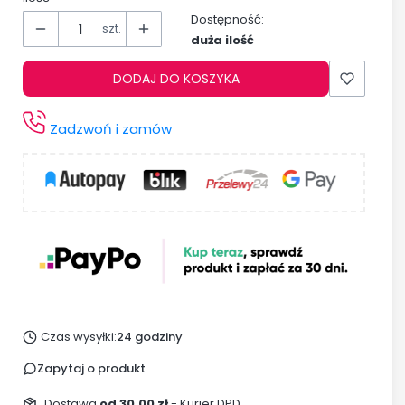
Dostępność:
szt.
duża ilość
DODAJ DO KOSZYKA
Zadzwoń i zamów
Czas wysyłki:
24 godziny
Zapytaj o produkt
Dostawa
od 30,00 zł
- Kurier DPD