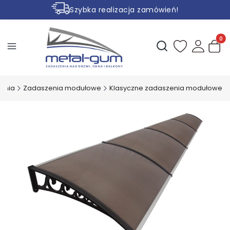
Szybka realizacja zamówień!
Rabaty na wybrane produkty
Produ
Otwórz wyszukiwark
enia
Zadaszenia modułowe
Klasyczne zadaszenia modułowe