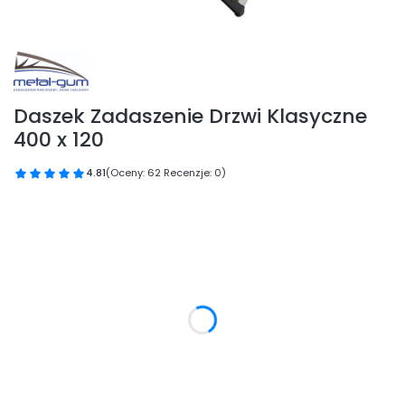
Daszek Zadaszenie Drzwi Klasyczne
400 x 120
4.81
(Oceny: 62 Recenzje: 0)
Przejdź do sekcji Opinie
Wybierz wariant produktu:
Poszczególne warianty mogą różnić się ceną
*
Kolor poliwęglanu
Wybierz
*
Kolor wspornika
Wybierz