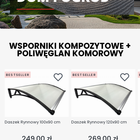
WSPORNIKI KOMPOZYTOWE +
POLIWĘGLAN KOMOROWY
BESTSELLER
BESTSELLER
Daszek Rynnowy 100x90 cm
Daszek Rynnowy 120x90 cm
249,00 zł
269,00 zł
Cena
Cena