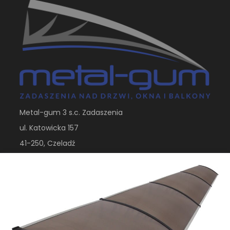
Metal-gum 3 s.c. Zadaszenia
ul. Katowicka 157
41-250, Czeladź
metalgum.bedzin@gmail.com
+48 884 373 741
Sklep internetowy
Shoper.pl