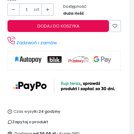
Dostępność:
szt.
duża ilość
DODAJ DO KOSZYKA
Zadzwoń i zamów
Czas wysyłki:
24 godziny
Zapytaj o produkt
Dostawa
od 30,00 zł
- Kurier DPD