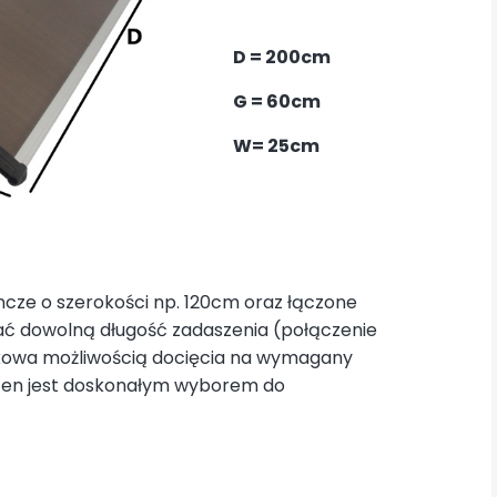
D = 200cm
G = 60cm
W= 25cm
cze o szerokości np. 120cm oraz łączone
ać dowolną długość zadaszenia (połączenie
tkowa możliwością docięcia na wymagany
 ten jest doskonałym wyborem do