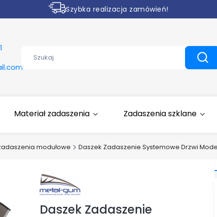
Szybka realizacja zamówień!
Rabaty na wybrane produkty
1
Wyczyść
Szuk
il.com
Materiał zadaszenia
Zadaszenia szklane
zadaszenia modułowe
Daszek Zadaszenie Systemowe Drzwi Mode
Daszek Zadaszenie