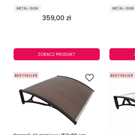
PRODUCENT
PRODUCENT
METAL-GUM
METAL-GUM
359,00 zł
Cena
ZOBACZ PRODUKT
BESTSELLER
BESTSELLER