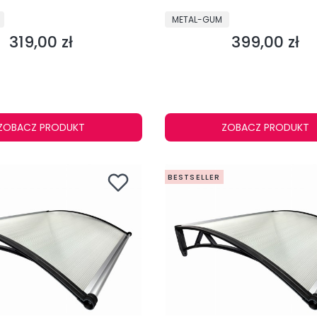
PRODUCENT
METAL-GUM
319,00 zł
399,00 zł
Cena
Cena
ZOBACZ PRODUKT
ZOBACZ PRODUKT
BESTSELLER