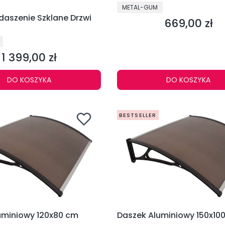
PRODUCENT
METAL-GUM
daszenie Szklane Drzwi
669,00 zł
Cena
1 399,00 zł
Cena
DO KOSZYKA
DO KOSZYKA
BESTSELLER
zek Aluminiowy 120x80 cm
Daszek Aluminiowy 150x1