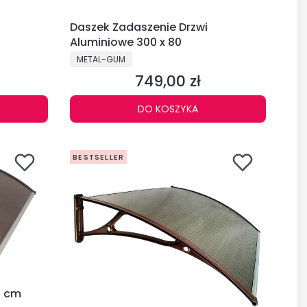
Daszek Zadaszenie Drzwi
Aluminiowe 300 x 80
PRODUCENT
METAL-GUM
749,00 zł
Cena
DO KOSZYKA
BESTSELLER
00 cm