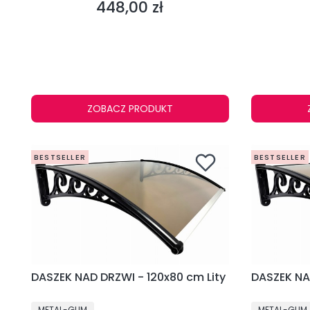
448,00 zł
Cena
ZOBACZ PRODUKT
BESTSELLER
BESTSELLER
DASZEK NAD DRZWI - 120x80 cm Lity
DASZEK NAD
PRODUCENT
PRODUCENT
METAL-GUM
METAL-GUM