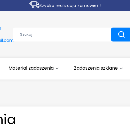
Szybka realizacja zamówień!
Rabaty na wybrane produkty
1
Wyczyść
Szuk
il.com
Materiał zadaszenia
Zadaszenia szklane
nia