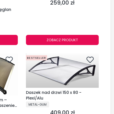
259,00 zł
Cena
węglan
ZOBACZ PRODUKT
BESTSELLER
Daszek nad drzwi 150 x 80 -
Plexi/Alu
cm –
PRODUCENT
METAL-GUM
aszenie
409,00 zł
Cena