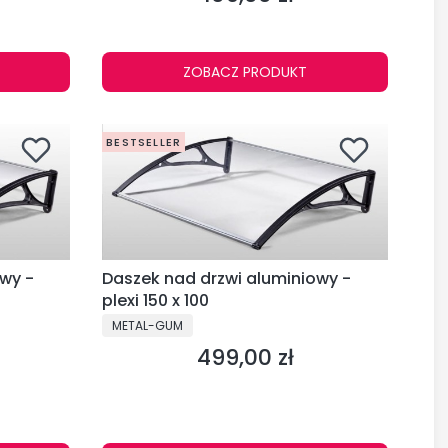
ZOBACZ PRODUKT
BESTSELLER
wy -
Daszek nad drzwi aluminiowy -
plexi 150 x 100
PRODUCENT
METAL-GUM
499,00 zł
Cena