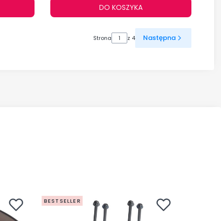
DO KOSZYKA
Następna
Strona
z 4
BESTSELLER
BESTSEL