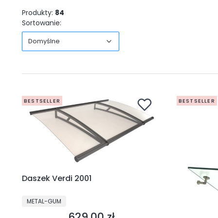
Produkty:
84
Domyślne
Sortowanie:
Domyślne
BESTSELLER
BESTSELLER
Daszek Verdi 2001
PRODUCENT
METAL-GUM
629,00 zł
Cena