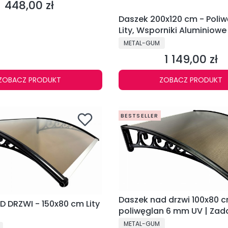
448,00 zł
Cena
Daszek 200x120 cm - Poli
Lity, Wsporniki Aluminiowe
PRODUCENT
METAL-GUM
1 149,00 zł
Cena
ZOBACZ PRODUKT
ZOBACZ PRODUKT
BESTSELLER
Daszek nad drzwi 100x80 
 DRZWI - 150x80 cm Lity
poliwęglan 6 mm UV | Zad
wejścia
PRODUCENT
METAL-GUM