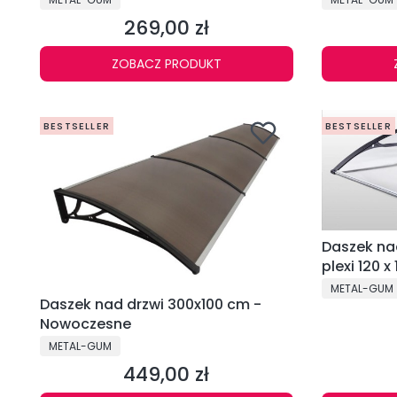
269,00 zł
Cena
ZOBACZ PRODUKT
BESTSELLER
BESTSELLER
Daszek na
plexi 120 x
PRODUCENT
METAL-GUM
Daszek nad drzwi 300x100 cm -
Nowoczesne
PRODUCENT
METAL-GUM
449,00 zł
Cena