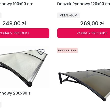
zek Rynnowy 100x90 cm
Daszek Rynnowy 120x90 c
PRODUCENT
METAL-GUM
249,00 zł
269,00 zł
Cena
Cena
ZOBACZ PRODUKT
ZOBACZ PRODUKT
BESTSELLER
zek Rynnowy 200x90 s