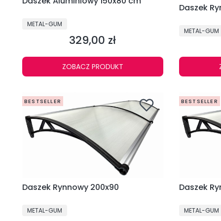
Daszek Aluminiowy 150x80 cm
Das
PRODUCENT
METAL-GUM
PRODUCENT
METAL-GUM
329,00 zł
Cena
ZOBACZ PRODUKT
BESTSELLER
BESTSELLER
Daszek Rynnowy 200x90
Das
PRODUCENT
PRODUCENT
METAL-GUM
METAL-GUM