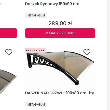
m
Daszek Rynnowy 150x90 cm
PRODUCENT
METAL-GUM
289,00 zł
Cena
ZOBACZ PRODUKT
BESTSELLER
DASZEK NAD DRZWI - 100x80 cm Lity
PRODUCENT
METAL-GUM