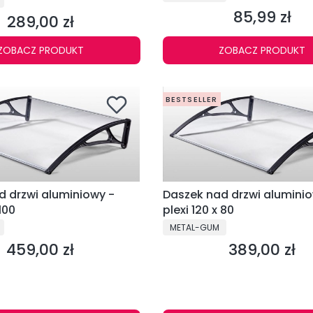
85,99 zł
Cena
289,00 zł
Cena
ZOBACZ PRODUKT
ZOBACZ PRODUKT
BESTSELLER
d drzwi aluminiowy -
Daszek nad drzwi aluminio
 100
plexi 120 x 80
PRODUCENT
METAL-GUM
459,00 zł
389,00 zł
Cena
Cena